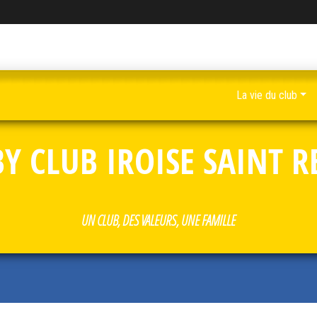
La vie du club
Y CLUB IROISE SAINT 
UN CLUB, DES VALEURS, UNE FAMILLE