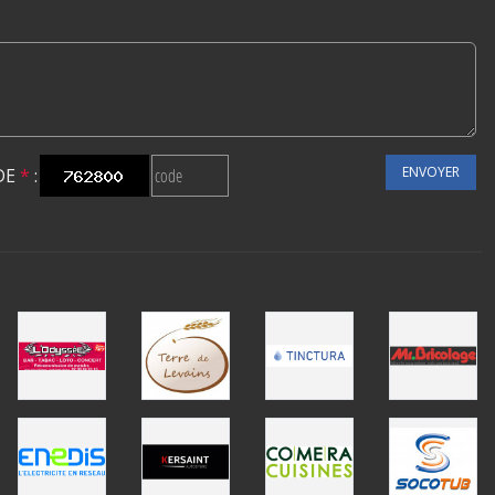
ENVOYER
DE
*
: