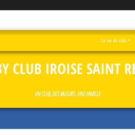
La vie du club
Y CLUB IROISE SAINT 
UN CLUB, DES VALEURS, UNE FAMILLE