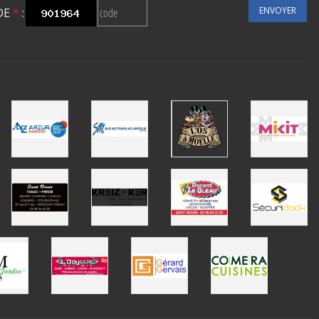
ENVOYER
DE
*
: