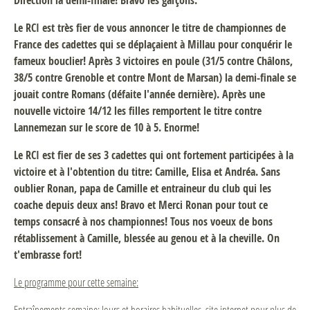
Direction la demi-finale! Bravo les garçons.
Le RCI est très fier de vous annoncer le titre de championnes de
France des cadettes qui se déplaçaient à Millau pour conquérir le
fameux bouclier! Après 3 victoires en poule (31/5 contre Châlons,
38/5 contre Grenoble et contre Mont de Marsan) la demi-finale se
jouait contre Romans (défaite l'année dernière). Après une
nouvelle victoire 14/12 les filles remportent le titre contre
Lannemezan sur le score de 10 à 5. Enorme!
Le RCI est fier de ses 3 cadettes qui ont fortement participées à la
victoire et à l'obtention du titre: Camille, Elisa et Andréa. Sans
oublier Ronan, papa de Camille et entraineur du club qui les
coache depuis deux ans! Bravo et Merci Ronan pour tout ce
temps consacré à nos championnes! Tous nos voeux de bons
rétablissement à Camille, blessée au genou et à la cheville. On
t'embrasse fort!
Le programme pour cette semaine:
Entraînements semaine: Jours et horaires habituelles, site internet pour plus de