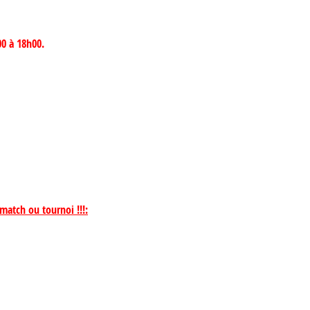
00 à 18h00.
match ou tournoi !!!: