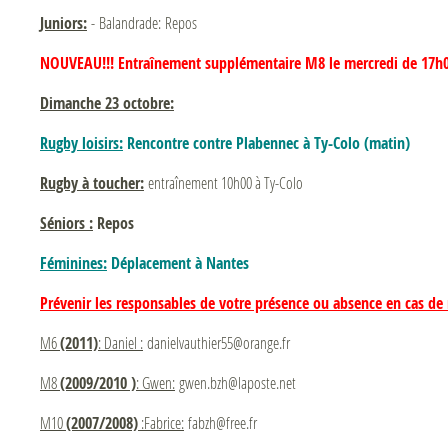
Juniors:
- Balandrade: Repos
NOUVEAU!!! Entraînement supplémentaire M8 le mercredi de 17h
Dimanche 23 octobre:
Rugby loisirs:
Rencontre contre Plabennec à Ty-Colo (matin)
Rugby à toucher:
entraînement 10h00 à Ty-Colo
Séniors :
Repos
Féminines
:
Déplacement à Nantes
Prévenir les responsables de votre présence ou absence en cas de 
M6
(2011)
: Daniel :
danielvauthier55@orange.fr
M8
(2009/2010 )
: Gwen:
gwen.bzh@laposte.net
M10
(2007/2008)
:Fabrice:
fabzh@free.fr