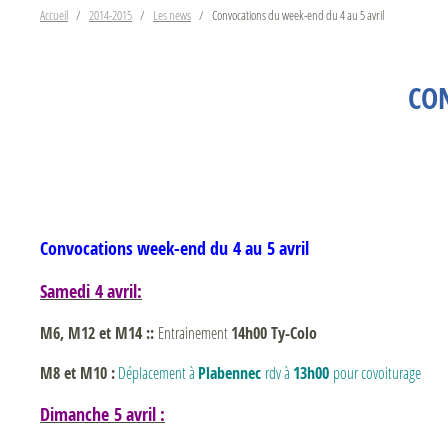
Accueil
2014-2015
Les news
Convocations du week-end du 4 au 5 avril
CON
Convocations week-end du 4 au 5 avril
Samedi 4 avril:
M6,
M12 et M14 :
:
Entrainement
14h00 Ty-Colo
M
8 et M10 :
Déplacement à
Plabennec
rdv à
13h00
pour covoiturage
Dimanche 5 avril :