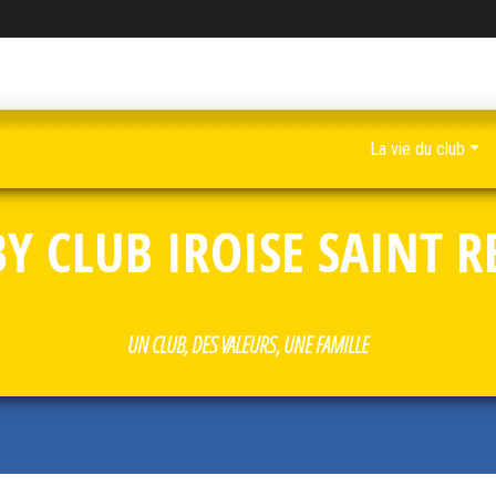
La vie du club
Y CLUB IROISE SAINT 
UN CLUB, DES VALEURS, UNE FAMILLE