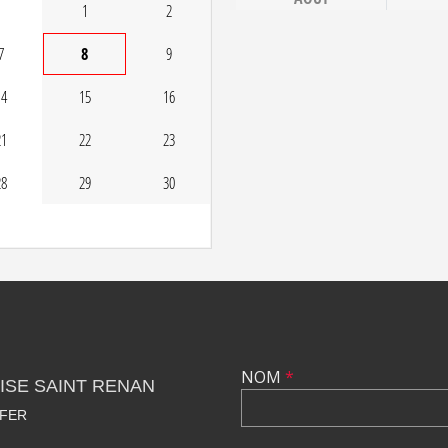
1
2
7
8
9
14
15
16
21
22
23
28
29
30
NOM
*
ISE SAINT RENAN
 FER