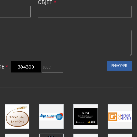
OBJET
*
ENVOYER
DE
*
: