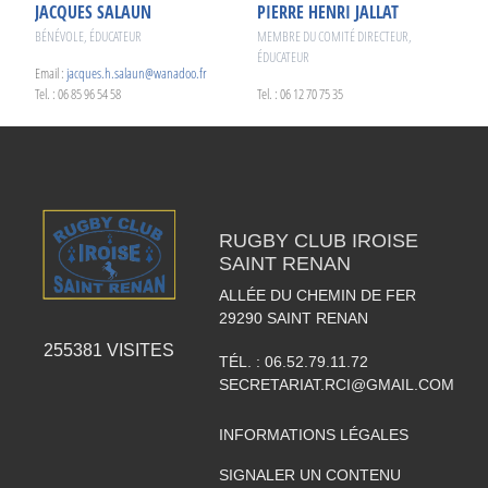
JACQUES SALAUN
PIERRE HENRI JALLAT
BÉNÉVOLE, ÉDUCATEUR
MEMBRE DU COMITÉ DIRECTEUR,
ÉDUCATEUR
Email :
jacques.h.salaun@wanadoo.fr
Tel. : 06 85 96 54 58
Tel. : 06 12 70 75 35
RUGBY CLUB IROISE
SAINT RENAN
ALLÉE DU CHEMIN DE FER
29290
SAINT RENAN
255381
VISITES
TÉL. :
06.52.79.11.72
SECRETARIAT.RCI@GMAIL.COM
INFORMATIONS LÉGALES
SIGNALER UN CONTENU