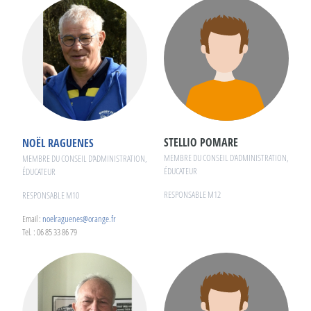
STELLIO POMARE
NOËL RAGUENES
MEMBRE DU CONSEIL D'ADMINISTRATION,
MEMBRE DU CONSEIL D'ADMINISTRATION,
ÉDUCATEUR
ÉDUCATEUR
RESPONSABLE M12
RESPONSABLE M10
Email :
noelraguenes@orange.fr
Tel. : 06 85 33 86 79