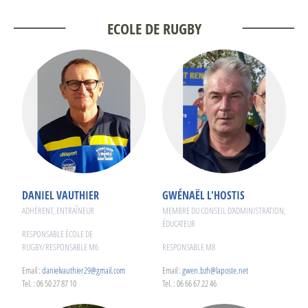
ECOLE DE RUGBY
DANIEL VAUTHIER
GWÉNAËL L'HOSTIS
ADHÉRENT, ENTRAÎNEUR
MEMBRE DU CONSEIL D'ADMINISTRATION,
ÉDUCATEUR
RESPONSABLE ÉCOLE DE
RUGBY/RESPONSABLE M6
RESPONSABLE M8
Email :
danielvauthier29@gmail.com
Email :
gwen.bzh@laposte.net
Tel. : 06 50 27 87 10
Tel. : 06 66 67 22 46